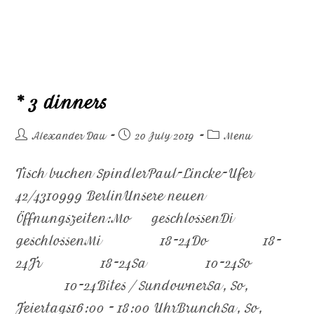
* 3 dinners
Alexander Dau
20 July 2019
Menu
Tisch buchen SpindlerPaul-Lincke-Ufer
42/4310999 BerlinUnsere neuen
Öffnungszeiten:Mo geschlossenDi
geschlossenMi 18-24Do 18-
24Fr 18-24Sa 10-24So
10-24Bites / SundownerSa, So,
Feiertags16:00 - 18:00 UhrBrunchSa, So,