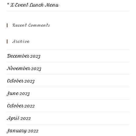
* X Event Lunch Menu
Recent Comments
Archive
December 2023
November 2023
October 2023
June 2023
October 2022
April 2022
January 2022