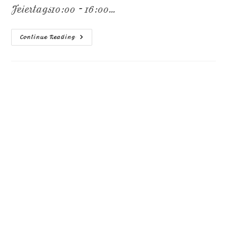
Feiertags10:00 - 16:00…
Continue Reading