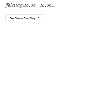
Feiertags10:00 - 16:00…
Continue Reading