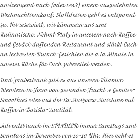
anstrengend nach (oder vor?) einem ausgedehnten
Weihnachtseinkauf. Stattdessen geht es entspannt
zu. Ihr reserviert, wir kümmern uns ums
Kulinarische. Nehmt Platz in unserem nach Kaffee
und Gebäck duftenden Restaurant und stärkt Euch
an leckersten Brunch-Gerichten die a la Minute in
unserer Küche für Euch zubereitet werden.
Und Zaubertrank gibt es aus unseren Vitamix
Blendern in Form von gesunden Frucht & Gemüse-
Smoothies oder aus der La Marzocco Maschine mit
Kaffee in Barista-Qualität.
Adventsbrunch im SPINDLER immer Samstags und
Sonntags im Dezember von 10-16 Uhr. Hier geht es